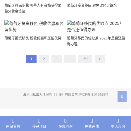
葡萄牙移民步骤 哪些人有资格获得葡
葡萄牙投资移民 避免误区少踩坑
萄牙黄金签证
葡萄牙投资移民 税收优惠和居留优势
葡萄牙移民的优缺点 2025年是否还值
得办理
1
2
3
…
152
>
海尚因私出入境服务（上海）有限公司 沪ICP备18015435号
网站首页
移民项目
在线咨询
免费评估
电话咨询