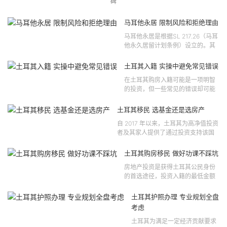
碑
马耳他永居 限制风险和拒绝理由
马耳他永居是根据SL 217.26（马耳
他永久居留计划条例）设立的。其
法律依据可追溯至2021 年移民法第
121 号法律公告，并随后根据2024
土耳其入籍 实操中避免常见错误
年第 310 号法律公告和20...
在土耳其购房入籍可能是一项明智
的投资，但一些常见的错误却可能
将原本充满希望的机会变成财务损
失。许多投资者轻信营销宣传或不
土耳其移民 选基金还是选房产
完整的信息，导致做出错误的...
自 2017 年以来，土耳其为高净值投资
者及其家人提供了通过投资支持该国
经济增长和发展来获得公民身份的机
会。 该计划的一大亮点在于其涵盖广
土耳其购房移民 做好功课不踩坑
泛的合格投资...
房地产投资是获得土耳其公民身份
的首选途径，投资入籍的最低金额
为40万美元，无论是新建房产还是
二手房产。这一门槛自2019年调整
土耳其护照办理 专业规划全盘
以来一直未变，适用于经持牌...
考虑
土耳其为满足一定经济贡献要求