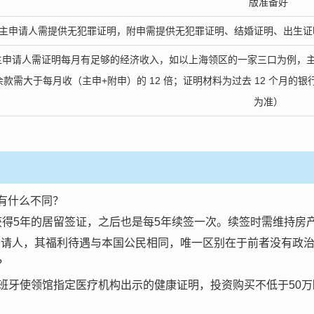
版准备好
主申请人需提供无犯罪证明，附申需提供无犯罪证明、结婚证明、出生证
主申请人需证明每月有足够的经济收入，如以上海领区的一家三口为例，主
余款需大于每月收（主申+附申）的 12 倍；证明材料为过去 12 个月
为准）
有什么不同？
获得5年的居留签证，之后也是每5年续签一次。续签时需维持房
申请人，其福利待遇与本国公民相同，唯一区别在于前者没有政
？
西班牙使领馆指定医疗机构出示的健康证明，投资购买不低于50