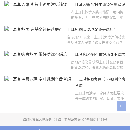
121 号法律公告，并随后根据2024
土耳其入籍 实操中避免常见错误
年第 310 号法律公告和20...
在土耳其购房入籍可能是一项明智
的投资，但一些常见的错误却可能
将原本充满希望的机会变成财务损
失。许多投资者轻信营销宣传或不
土耳其移民 选基金还是选房产
完整的信息，导致做出错误的...
自 2017 年以来，土耳其为高净值投资
者及其家人提供了通过投资支持该国
经济增长和发展来获得公民身份的机
会。 该计划的一大亮点在于其涵盖广
土耳其购房移民 做好功课不踩坑
泛的合格投资...
房地产投资是获得土耳其公民身份
的首选途径，投资入籍的最低金额
为40万美元，无论是新建房产还是
二手房产。这一门槛自2019年调整
土耳其护照办理 专业规划全盘
以来一直未变，适用于经持牌...
考虑
土耳其为满足一定经济贡献要求
并完成必要的居留、认证、文件
准备和入籍申请步骤的外国投资
者提供投资入籍途径。 土耳其护
照办理 投资选项 [caption id=...
海尚因私出入境服务（上海）有限公司 沪ICP备18015435号