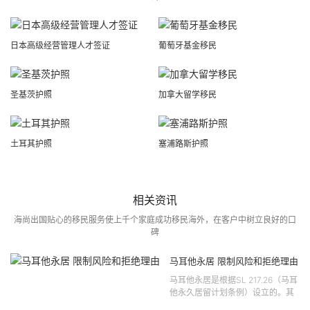
日本高级经营管理人才签证
葡萄牙基金移民
圣基茨护照
加拿大留学移民
土耳其护照
塞浦路斯护照
相关资讯
海尚出国贴心的移民服务使上千个家庭成功移民海外，在客户中树立良好的口
碑
马耳他永居 限制风险和拒绝理由
马耳他永居是根据SL 217.26（马耳
他永久居留计划条例）设立的。其
法律依据可追溯至2021 年移民法第