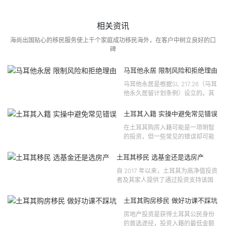
相关资讯
海尚出国贴心的移民服务使上千个家庭成功移民海外，在客户中树立良好的口
碑
马耳他永居 限制风险和拒绝理由
马耳他永居是根据SL 217.26（马耳
他永久居留计划条例）设立的。其
法律依据可追溯至2021 年移民法第
121 号法律公告，并随后根据2024
土耳其入籍 实操中避免常见错误
年第 310 号法律公告和20...
在土耳其购房入籍可能是一项明智
的投资，但一些常见的错误却可能
将原本充满希望的机会变成财务损
失。许多投资者轻信营销宣传或不
土耳其移民 选基金还是选房产
完整的信息，导致做出错误的...
自 2017 年以来，土耳其为高净值投资
者及其家人提供了通过投资支持该国
经济增长和发展来获得公民身份的机
会。 该计划的一大亮点在于其涵盖广
土耳其购房移民 做好功课不踩坑
泛的合格投资...
房地产投资是获得土耳其公民身份
的首选途径，投资入籍的最低金额