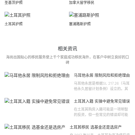
圣基茨护照
加拿大留学移民
土耳其护照
塞浦路斯护照
相关资讯
海尚出国贴心的移民服务使上千个家庭成功移民海外，在客户中树立良好的口
碑
马耳他永居 限制风险和拒绝理由
马耳他永居是根据SL 217.26（马耳
他永久居留计划条例）设立的。其
法律依据可追溯至2021 年移民法第
121 号法律公告，并随后根据2024
土耳其入籍 实操中避免常见错误
年第 310 号法律公告和20...
在土耳其购房入籍可能是一项明智
的投资，但一些常见的错误却可能
将原本充满希望的机会变成财务损
失。许多投资者轻信营销宣传或不
土耳其移民 选基金还是选房产
完整的信息，导致做出错误的...