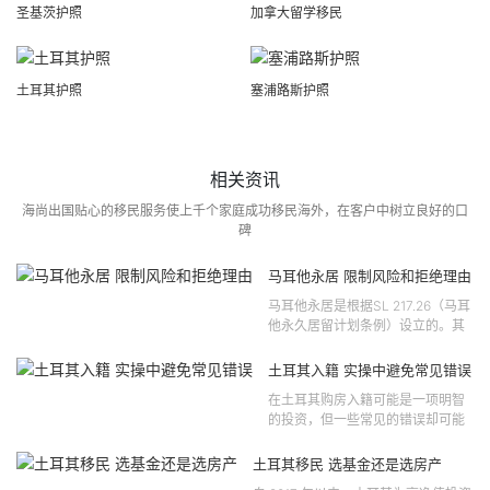
圣基茨护照
加拿大留学移民
土耳其护照
塞浦路斯护照
相关资讯
海尚出国贴心的移民服务使上千个家庭成功移民海外，在客户中树立良好的口
碑
马耳他永居 限制风险和拒绝理由
马耳他永居是根据SL 217.26（马耳
他永久居留计划条例）设立的。其
法律依据可追溯至2021 年移民法第
121 号法律公告，并随后根据2024
土耳其入籍 实操中避免常见错误
年第 310 号法律公告和20...
在土耳其购房入籍可能是一项明智
的投资，但一些常见的错误却可能
将原本充满希望的机会变成财务损
失。许多投资者轻信营销宣传或不
土耳其移民 选基金还是选房产
完整的信息，导致做出错误的...