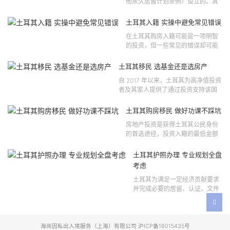
他永久居留计划条例）设立的。其
法律依据可追溯至2021 年移民法第
121 号法律公告，并随后根据2024
土耳其入籍 实操中避免常见错误
年第 310 号法律公告和20...
在土耳其购房入籍可能是一项明智
的投资，但一些常见的错误却可能
将原本充满希望的机会变成财务损
失。许多投资者轻信营销宣传或不
土耳其移民 选基金还是选房产
完整的信息，导致做出错误的...
自 2017 年以来，土耳其为高净值投资
者及其家人提供了通过投资支持该国
经济增长和发展来获得公民身份的机
会。 该计划的一大亮点在于其涵盖广
土耳其购房移民 做好功课不踩坑
泛的合格投资...
房地产投资是获得土耳其公民身份
的首选途径，投资入籍的最低金额
为40万美元，无论是新建房产还是
二手房产。这一门槛自2019年调整
土耳其护照办理 专业规划全盘
以来一直未变，适用于经持牌...
考虑
土耳其为满足一定经济贡献要求
并完成必要的居留、认证、文件
准备和入籍申请步骤的外国投资
者提供投资入籍途径。 土耳其护
照办理 投资选项 [caption id=...
海尚因私出入境服务（上海）有限公司 沪ICP备18015435号