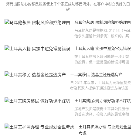
海尚出国贴心的移民服务使上千个家庭成功移民海外，在客户中树立良好的口
碑
马耳他永居 限制风险和拒绝理由
马耳他永居是根据SL 217.26（马耳
他永久居留计划条例）设立的。其
法律依据可追溯至2021 年移民法第
121 号法律公告，并随后根据2024
土耳其入籍 实操中避免常见错误
年第 310 号法律公告和20...
在土耳其购房入籍可能是一项明智
的投资，但一些常见的错误却可能
将原本充满希望的机会变成财务损
失。许多投资者轻信营销宣传或不
土耳其移民 选基金还是选房产
完整的信息，导致做出错误的...
自 2017 年以来，土耳其为高净值投资
者及其家人提供了通过投资支持该国
经济增长和发展来获得公民身份的机
会。 该计划的一大亮点在于其涵盖广
土耳其购房移民 做好功课不踩坑
泛的合格投资...
房地产投资是获得土耳其公民身份
的首选途径，投资入籍的最低金额
为40万美元，无论是新建房产还是
二手房产。这一门槛自2019年调整
土耳其护照办理 专业规划全盘
以来一直未变，适用于经持牌...
考虑