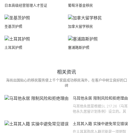
日本高级经营管理人才签证
葡萄牙基金移民
圣基茨护照
加拿大留学移民
土耳其护照
塞浦路斯护照
相关资讯
海尚出国贴心的移民服务使上千个家庭成功移民海外，在客户中树立良好的口
碑
马耳他永居 限制风险和拒绝理由
马耳他永居是根据SL 217.26（马耳
他永久居留计划条例）设立的。其
法律依据可追溯至2021 年移民法第
121 号法律公告，并随后根据2024
土耳其入籍 实操中避免常见错误
年第 310 号法律公告和20...
在土耳其购房入籍可能是一项明智