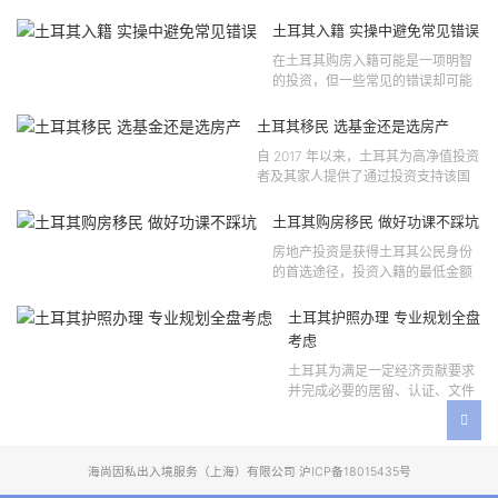
法律依据可追溯至2021 年移民法第
121 号法律公告，并随后根据2024
土耳其入籍 实操中避免常见错误
年第 310 号法律公告和20...
在土耳其购房入籍可能是一项明智
的投资，但一些常见的错误却可能
将原本充满希望的机会变成财务损
失。许多投资者轻信营销宣传或不
土耳其移民 选基金还是选房产
完整的信息，导致做出错误的...
自 2017 年以来，土耳其为高净值投资
者及其家人提供了通过投资支持该国
经济增长和发展来获得公民身份的机
会。 该计划的一大亮点在于其涵盖广
土耳其购房移民 做好功课不踩坑
泛的合格投资...
房地产投资是获得土耳其公民身份
的首选途径，投资入籍的最低金额
为40万美元，无论是新建房产还是
二手房产。这一门槛自2019年调整
土耳其护照办理 专业规划全盘
以来一直未变，适用于经持牌...
考虑
土耳其为满足一定经济贡献要求
并完成必要的居留、认证、文件
准备和入籍申请步骤的外国投资
者提供投资入籍途径。 土耳其护
照办理 投资选项 [caption id=...
海尚因私出入境服务（上海）有限公司 沪ICP备18015435号