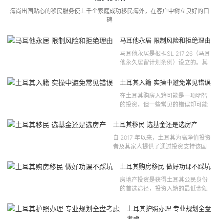
海尚出国贴心的移民服务使上千个家庭成功移民海外，在客户中树立良好的口
碑
马耳他永居 限制风险和拒绝理由
马耳他永居是根据SL 217.26（马耳
他永久居留计划条例）设立的。其
法律依据可追溯至2021 年移民法第
121 号法律公告，并随后根据2024
土耳其入籍 实操中避免常见错误
年第 310 号法律公告和20...
在土耳其购房入籍可能是一项明智
的投资，但一些常见的错误却可能
将原本充满希望的机会变成财务损
失。许多投资者轻信营销宣传或不
土耳其移民 选基金还是选房产
完整的信息，导致做出错误的...
自 2017 年以来，土耳其为高净值投资
者及其家人提供了通过投资支持该国
经济增长和发展来获得公民身份的机
会。 该计划的一大亮点在于其涵盖广
土耳其购房移民 做好功课不踩坑
泛的合格投资...
房地产投资是获得土耳其公民身份
的首选途径，投资入籍的最低金额
为40万美元，无论是新建房产还是
二手房产。这一门槛自2019年调整
土耳其护照办理 专业规划全盘
以来一直未变，适用于经持牌...
考虑