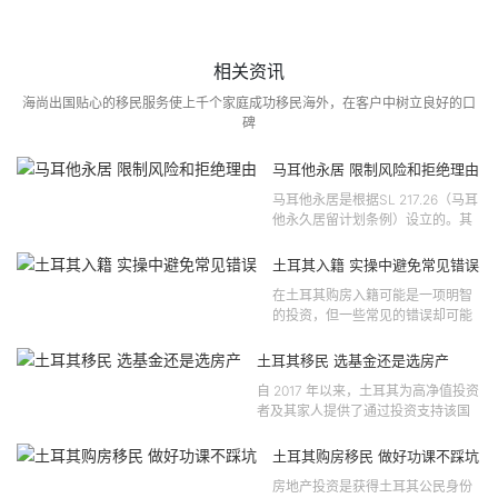
相关资讯
海尚出国贴心的移民服务使上千个家庭成功移民海外，在客户中树立良好的口
碑
马耳他永居 限制风险和拒绝理由
马耳他永居是根据SL 217.26（马耳
他永久居留计划条例）设立的。其
法律依据可追溯至2021 年移民法第
121 号法律公告，并随后根据2024
土耳其入籍 实操中避免常见错误
年第 310 号法律公告和20...
在土耳其购房入籍可能是一项明智
的投资，但一些常见的错误却可能
将原本充满希望的机会变成财务损
失。许多投资者轻信营销宣传或不
土耳其移民 选基金还是选房产
完整的信息，导致做出错误的...
自 2017 年以来，土耳其为高净值投资
者及其家人提供了通过投资支持该国
经济增长和发展来获得公民身份的机
会。 该计划的一大亮点在于其涵盖广
土耳其购房移民 做好功课不踩坑
泛的合格投资...
房地产投资是获得土耳其公民身份