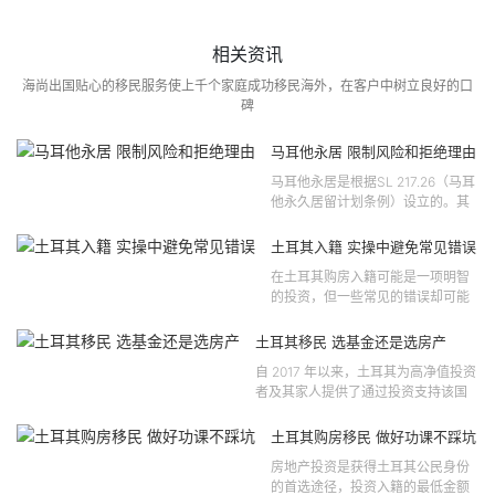
相关资讯
海尚出国贴心的移民服务使上千个家庭成功移民海外，在客户中树立良好的口
碑
马耳他永居 限制风险和拒绝理由
马耳他永居是根据SL 217.26（马耳
他永久居留计划条例）设立的。其
法律依据可追溯至2021 年移民法第
121 号法律公告，并随后根据2024
土耳其入籍 实操中避免常见错误
年第 310 号法律公告和20...
在土耳其购房入籍可能是一项明智
的投资，但一些常见的错误却可能
将原本充满希望的机会变成财务损
失。许多投资者轻信营销宣传或不
土耳其移民 选基金还是选房产
完整的信息，导致做出错误的...
自 2017 年以来，土耳其为高净值投资
者及其家人提供了通过投资支持该国
经济增长和发展来获得公民身份的机
会。 该计划的一大亮点在于其涵盖广
土耳其购房移民 做好功课不踩坑
泛的合格投资...
房地产投资是获得土耳其公民身份
的首选途径，投资入籍的最低金额