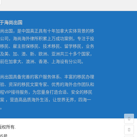
于海尚出国
尚出国，是中国真正具有十年加拿大实体背景的移
公司，海尚海外律所积累上万成功案例，专注于投
移民、雇主担保移民、技术移民、留学移民，业务
及美、加、澳、新、欧洲、亚洲共三十多个国家，
前在加拿大、澳洲、香港、上海设有分公司。
尚出国具备完善的客户服务体系、丰富的移民办理
验、资深的移民文案专家、优秀的海外合作团队和
程VIP接待服务，为您量身打造合适、安全的移民
案 ，营造高品质海外生活，让世界无界，四海一
。
）版权所有.
35号