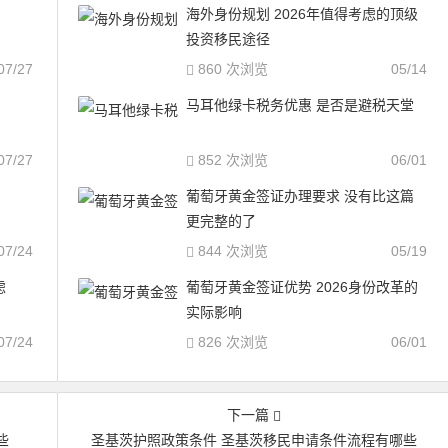
海外身份规划 2026年值得考虑的顶级
投资移民途径
07/27
860 次浏览
05/14
马耳他绿卡税务优惠 是否是避税天堂
07/27
852 次浏览
06/01
葡萄牙黄金签证办理要求 没有比这篇
更完整的了
07/24
844 次浏览
05/19
虑
葡萄牙黄金签证优势 2026身份改革的
实际影响
07/24
826 次浏览
06/01
下一篇
些
圣基茨护照政策条件 圣基茨移民申请条件流程有哪些