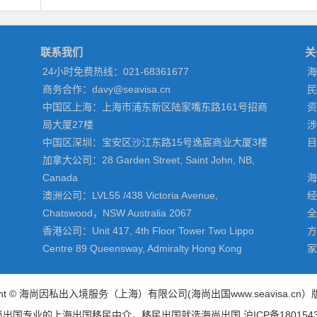
联系我们
关
24小时免费热线：021-68361677
海
商务合作：davy@seavisa.cn
民
中国区上海：上海市浦东新区陆家嘴东路161号招商
资
局大厦27楼
涉
中国区深圳：宝安区沙江东路15号逸宸商业大厦3楼
目
加拿大公司：28 Garden Street, Saint John, NB,
Canada
海
澳洲公司：LVL55 /438 Victoria Avenue,
经
Chatswood，NSW Australia 2067
全
香港公司：Unit 417, 4th Floor Tower Two Lippo
方
Centre 89 Queensway, Admiralty Hong Kong
家
right © 海尚因私出入境服务（上海）有限公司(
海尚出国
www.seavisa.cn
尚出国专业的
上海出国移民中介
，移民出国就选海尚出国
沪ICP备180154