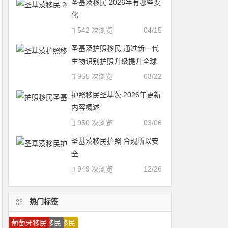
圣基茨移民 2026年有哪些变
化
542 次浏览
04/15
圣基茨护照移民 通过新一代
生物识别护照升级提升全球
标准
955 次浏览
03/22
护照移民圣基茨 2026年更新
内容概述
950 次浏览
03/06
圣基茨移民护照 合规所以安
全
949 次浏览
12/26
热门标签
希腊投资移民
马耳他移民
希腊移民
圣基茨护照
瓦努阿图移民
瓦努阿图护照
美国移民
马耳他护照
加拿大技术移民
圣卢西亚护照
多米尼克护照
移民希腊
圣卢西亚移民
加拿大雇主担保移民
加拿大移民
移民葡萄牙
移民加拿大
圣基茨移民
葡萄牙投资移民
葡萄牙移民