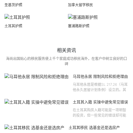
圣基茨护照
加拿大留学移民
土耳其护照
塞浦路斯护照
相关资讯
海尚出国贴心的移民服务使上千个家庭成功移民海外，在客户中树立良好的口
碑
马耳他永居 限制风险和拒绝理由
马耳他永居是根据SL 217.26（马耳
他永久居留计划条例）设立的。其
法律依据可追溯至2021 年移民法第
121 号法律公告，并随后根据2024
土耳其入籍 实操中避免常见错误
年第 310 号法律公告和20...
在土耳其购房入籍可能是一项明智
的投资，但一些常见的错误却可能
将原本充满希望的机会变成财务损
失。许多投资者轻信营销宣传或不
土耳其移民 选基金还是选房产
完整的信息，导致做出错误的...