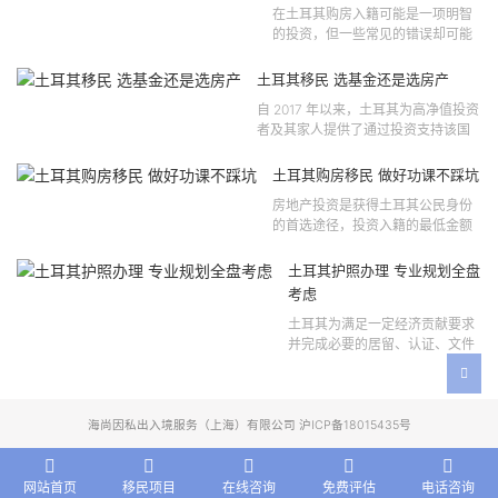
在土耳其购房入籍可能是一项明智
的投资，但一些常见的错误却可能
将原本充满希望的机会变成财务损
失。许多投资者轻信营销宣传或不
土耳其移民 选基金还是选房产
完整的信息，导致做出错误的...
自 2017 年以来，土耳其为高净值投资
者及其家人提供了通过投资支持该国
经济增长和发展来获得公民身份的机
会。 该计划的一大亮点在于其涵盖广
土耳其购房移民 做好功课不踩坑
泛的合格投资...
房地产投资是获得土耳其公民身份
的首选途径，投资入籍的最低金额
为40万美元，无论是新建房产还是
二手房产。这一门槛自2019年调整
土耳其护照办理 专业规划全盘
以来一直未变，适用于经持牌...
考虑
土耳其为满足一定经济贡献要求
并完成必要的居留、认证、文件
准备和入籍申请步骤的外国投资
者提供投资入籍途径。 土耳其护
照办理 投资选项 [caption id=...
海尚因私出入境服务（上海）有限公司 沪ICP备18015435号
网站首页
移民项目
在线咨询
免费评估
电话咨询