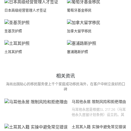
日本高级经营管理人才签证
葡萄牙基金移民
圣基茨护照
加拿大留学移民
土耳其护照
塞浦路斯护照
相关资讯
海尚出国贴心的移民服务使上千个家庭成功移民海外，在客户中树立良好的口
碑
马耳他永居 限制风险和拒绝理由
马耳他永居是根据SL 217.26（马耳
他永久居留计划条例）设立的。其
法律依据可追溯至2021 年移民法第
121 号法律公告，并随后根据2024
土耳其入籍 实操中避免常见错误
年第 310 号法律公告和20...