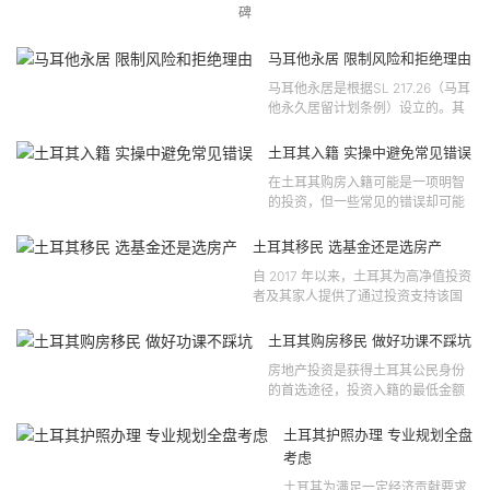
碑
马耳他永居 限制风险和拒绝理由
马耳他永居是根据SL 217.26（马耳
他永久居留计划条例）设立的。其
法律依据可追溯至2021 年移民法第
121 号法律公告，并随后根据2024
土耳其入籍 实操中避免常见错误
年第 310 号法律公告和20...
在土耳其购房入籍可能是一项明智
的投资，但一些常见的错误却可能
将原本充满希望的机会变成财务损
失。许多投资者轻信营销宣传或不
土耳其移民 选基金还是选房产
完整的信息，导致做出错误的...
自 2017 年以来，土耳其为高净值投资
者及其家人提供了通过投资支持该国
经济增长和发展来获得公民身份的机
会。 该计划的一大亮点在于其涵盖广
土耳其购房移民 做好功课不踩坑
泛的合格投资...
房地产投资是获得土耳其公民身份
的首选途径，投资入籍的最低金额
为40万美元，无论是新建房产还是
二手房产。这一门槛自2019年调整
土耳其护照办理 专业规划全盘
以来一直未变，适用于经持牌...
考虑
土耳其为满足一定经济贡献要求