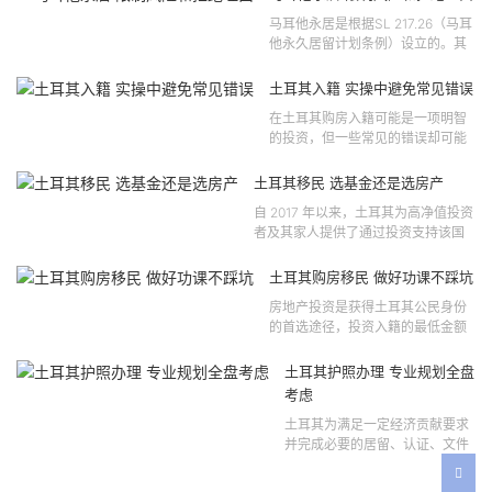
马耳他永居是根据SL 217.26（马耳
他永久居留计划条例）设立的。其
法律依据可追溯至2021 年移民法第
121 号法律公告，并随后根据2024
土耳其入籍 实操中避免常见错误
年第 310 号法律公告和20...
在土耳其购房入籍可能是一项明智
的投资，但一些常见的错误却可能
将原本充满希望的机会变成财务损
失。许多投资者轻信营销宣传或不
土耳其移民 选基金还是选房产
完整的信息，导致做出错误的...
自 2017 年以来，土耳其为高净值投资
者及其家人提供了通过投资支持该国
经济增长和发展来获得公民身份的机
会。 该计划的一大亮点在于其涵盖广
土耳其购房移民 做好功课不踩坑
泛的合格投资...
房地产投资是获得土耳其公民身份
的首选途径，投资入籍的最低金额
为40万美元，无论是新建房产还是
二手房产。这一门槛自2019年调整
土耳其护照办理 专业规划全盘
以来一直未变，适用于经持牌...
考虑
土耳其为满足一定经济贡献要求
并完成必要的居留、认证、文件
准备和入籍申请步骤的外国投资
者提供投资入籍途径。 土耳其护