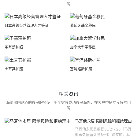
碑
日本高级经营管理人才签证
葡萄牙基金移民
圣基茨护照
加拿大留学移民
土耳其护照
塞浦路斯护照
相关资讯
海尚出国贴心的移民服务使上千个家庭成功移民海外，在客户中树立良好的口
碑
马耳他永居 限制风险和拒绝理由
马耳他永居是根据SL 217.26（马耳
他永久居留计划条例）设立的。其