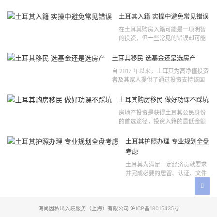
法律依据可追溯至2021 年移民法第
121 号法律公告，并随后根据2024
土耳其入籍 实操中避免常见错误
年第 310 号法律公告和20...
在土耳其购房入籍可能是一项明智
的投资，但一些常见的错误却可能
将原本充满希望的机会变成财务损
失。许多投资者轻信营销宣传或不
土耳其移民 选基金还是选房产
完整的信息，导致做出错误的...
自 2017 年以来，土耳其为高净值投资
者及其家人提供了通过投资支持该国
经济增长和发展来获得公民身份的机
会。 该计划的一大亮点在于其涵盖广
土耳其购房移民 做好功课不踩坑
泛的合格投资...
房地产投资是获得土耳其公民身份
的首选途径，投资入籍的最低金额
为40万美元，无论是新建房产还是
二手房产。这一门槛自2019年调整
土耳其护照办理 专业规划全盘
以来一直未变，适用于经持牌...
考虑
土耳其为满足一定经济贡献要求
并完成必要的居留、认证、文件
准备和入籍申请步骤的外国投资
者提供投资入籍途径。 土耳其护
照办理 投资选项 [caption id=...
海尚因私出入境服务（上海）有限公司 沪ICP备18015435号