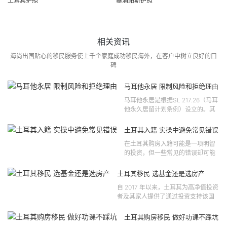
土耳其护照
塞浦路斯护照
相关资讯
海尚出国贴心的移民服务使上千个家庭成功移民海外，在客户中树立良好的口
碑
马耳他永居 限制风险和拒绝理由
马耳他永居是根据SL 217.26（马耳
他永久居留计划条例）设立的。其
法律依据可追溯至2021 年移民法第
121 号法律公告，并随后根据2024
土耳其入籍 实操中避免常见错误
年第 310 号法律公告和20...
在土耳其购房入籍可能是一项明智
的投资，但一些常见的错误却可能
将原本充满希望的机会变成财务损
失。许多投资者轻信营销宣传或不
土耳其移民 选基金还是选房产
完整的信息，导致做出错误的...
自 2017 年以来，土耳其为高净值投资
者及其家人提供了通过投资支持该国
经济增长和发展来获得公民身份的机
会。 该计划的一大亮点在于其涵盖广
土耳其购房移民 做好功课不踩坑
泛的合格投资...