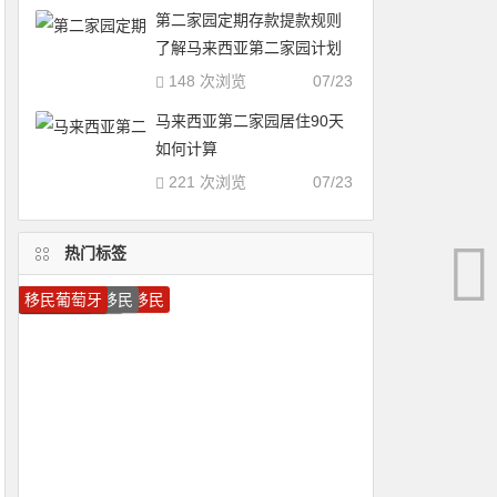
第二家园定期存款提款规则
了解马来西亚第二家园计划
148 次浏览
07/23
马来西亚第二家园居住90天
如何计算
221 次浏览
07/23
热门标签
圣卢西亚护照
多米尼克护照
葡萄牙移民
马耳他移民
圣基茨移民
加拿大技术移民
加拿大移民
加拿大雇主担保移民
马耳他护照
圣卢西亚移民
移民加拿大
移民希腊
瓦努阿图护照
圣基茨护照
美国移民
希腊移民
瓦努阿图移民
希腊投资移民
葡萄牙投资移民
移民葡萄牙