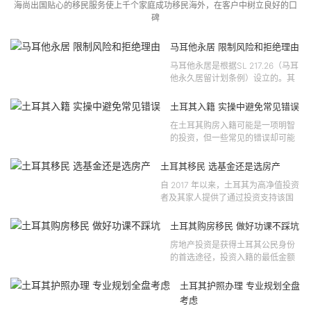
海尚出国贴心的移民服务使上千个家庭成功移民海外，在客户中树立良好的口
碑
马耳他永居 限制风险和拒绝理由
马耳他永居是根据SL 217.26（马耳
他永久居留计划条例）设立的。其
法律依据可追溯至2021 年移民法第
121 号法律公告，并随后根据2024
土耳其入籍 实操中避免常见错误
年第 310 号法律公告和20...
在土耳其购房入籍可能是一项明智
的投资，但一些常见的错误却可能
将原本充满希望的机会变成财务损
失。许多投资者轻信营销宣传或不
土耳其移民 选基金还是选房产
完整的信息，导致做出错误的...
自 2017 年以来，土耳其为高净值投资
者及其家人提供了通过投资支持该国
经济增长和发展来获得公民身份的机
会。 该计划的一大亮点在于其涵盖广
土耳其购房移民 做好功课不踩坑
泛的合格投资...
房地产投资是获得土耳其公民身份
的首选途径，投资入籍的最低金额
为40万美元，无论是新建房产还是
二手房产。这一门槛自2019年调整
土耳其护照办理 专业规划全盘
以来一直未变，适用于经持牌...
考虑