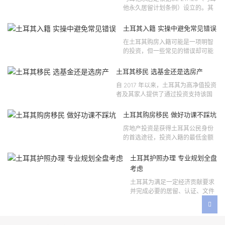
他永久居留计划条例）设立的。其
法律依据可追溯至2021 年移民法第
121 号法律公告，并随后根据2024
土耳其入籍 实操中避免常见错误
年第 310 号法律公告和20...
在土耳其购房入籍可能是一项明智
的投资，但一些常见的错误却可能
将原本充满希望的机会变成财务损
失。许多投资者轻信营销宣传或不
土耳其移民 选基金还是选房产
完整的信息，导致做出错误的...
自 2017 年以来，土耳其为高净值投资
者及其家人提供了通过投资支持该国
经济增长和发展来获得公民身份的机
会。 该计划的一大亮点在于其涵盖广
土耳其购房移民 做好功课不踩坑
泛的合格投资...
房地产投资是获得土耳其公民身份
的首选途径，投资入籍的最低金额
为40万美元，无论是新建房产还是
二手房产。这一门槛自2019年调整
土耳其护照办理 专业规划全盘
以来一直未变，适用于经持牌...
考虑
土耳其为满足一定经济贡献要求
并完成必要的居留、认证、文件
准备和入籍申请步骤的外国投资
者提供投资入籍途径。 土耳其护
照办理 投资选项 [caption id=...