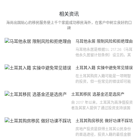
相关资讯
海尚出国贴心的移民服务使上千个家庭成功移民海外，在客户中树立良好的口
碑
马耳他永居 限制风险和拒绝理由
马耳他永居是根据SL 217.26（马耳
他永久居留计划条例）设立的。其
法律依据可追溯至2021 年移民法第
121 号法律公告，并随后根据2024
土耳其入籍 实操中避免常见错误
年第 310 号法律公告和20...
在土耳其购房入籍可能是一项明智
的投资，但一些常见的错误却可能
将原本充满希望的机会变成财务损
失。许多投资者轻信营销宣传或不
土耳其移民 选基金还是选房产
完整的信息，导致做出错误的...
自 2017 年以来，土耳其为高净值投资
者及其家人提供了通过投资支持该国
经济增长和发展来获得公民身份的机
会。 该计划的一大亮点在于其涵盖广
土耳其购房移民 做好功课不踩坑
泛的合格投资...
房地产投资是获得土耳其公民身份
的首选途径，投资入籍的最低金额