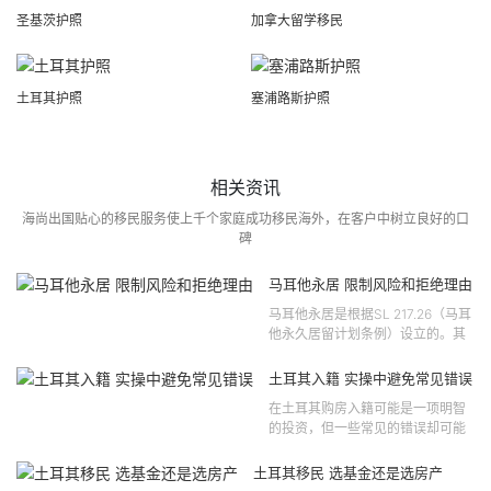
圣基茨护照
加拿大留学移民
土耳其护照
塞浦路斯护照
相关资讯
海尚出国贴心的移民服务使上千个家庭成功移民海外，在客户中树立良好的口
碑
马耳他永居 限制风险和拒绝理由
马耳他永居是根据SL 217.26（马耳
他永久居留计划条例）设立的。其
法律依据可追溯至2021 年移民法第
121 号法律公告，并随后根据2024
土耳其入籍 实操中避免常见错误
年第 310 号法律公告和20...
在土耳其购房入籍可能是一项明智
的投资，但一些常见的错误却可能
将原本充满希望的机会变成财务损
失。许多投资者轻信营销宣传或不
土耳其移民 选基金还是选房产
完整的信息，导致做出错误的...