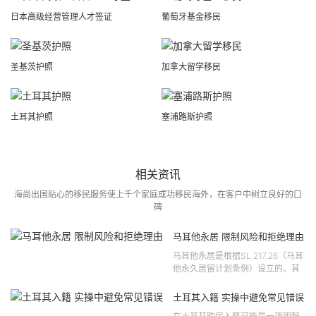
日本高级经营管理人才签证
葡萄牙基金移民
圣基茨护照
加拿大留学移民
土耳其护照
塞浦路斯护照
相关资讯
海尚出国贴心的移民服务使上千个家庭成功移民海外，在客户中树立良好的口
碑
马耳他永居 限制风险和拒绝理由
马耳他永居是根据SL 217.26（马耳
他永久居留计划条例）设立的。其
法律依据可追溯至2021 年移民法第
121 号法律公告，并随后根据2024
土耳其入籍 实操中避免常见错误
年第 310 号法律公告和20...