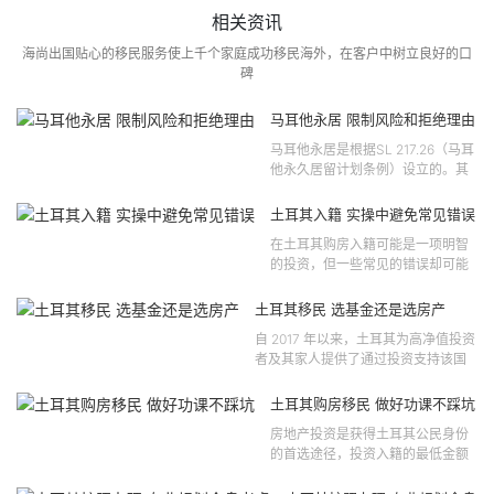
相关资讯
海尚出国贴心的移民服务使上千个家庭成功移民海外，在客户中树立良好的口
碑
马耳他永居 限制风险和拒绝理由
马耳他永居是根据SL 217.26（马耳
他永久居留计划条例）设立的。其
法律依据可追溯至2021 年移民法第
121 号法律公告，并随后根据2024
土耳其入籍 实操中避免常见错误
年第 310 号法律公告和20...
在土耳其购房入籍可能是一项明智
的投资，但一些常见的错误却可能
将原本充满希望的机会变成财务损
失。许多投资者轻信营销宣传或不
土耳其移民 选基金还是选房产
完整的信息，导致做出错误的...
自 2017 年以来，土耳其为高净值投资
者及其家人提供了通过投资支持该国
经济增长和发展来获得公民身份的机
会。 该计划的一大亮点在于其涵盖广
土耳其购房移民 做好功课不踩坑
泛的合格投资...
房地产投资是获得土耳其公民身份
的首选途径，投资入籍的最低金额
为40万美元，无论是新建房产还是
二手房产。这一门槛自2019年调整