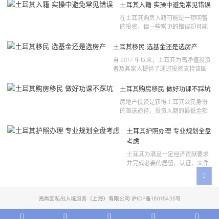
121 号法律公告，并随后根据2024
土耳其入籍 实操中避免常见错误
年第 310 号法律公告和20...
在土耳其购房入籍可能是一项明智
的投资，但一些常见的错误却可能
将原本充满希望的机会变成财务损
失。许多投资者轻信营销宣传或不
土耳其移民 选基金还是选房产
完整的信息，导致做出错误的...
自 2017 年以来，土耳其为高净值投资
者及其家人提供了通过投资支持该国
经济增长和发展来获得公民身份的机
会。 该计划的一大亮点在于其涵盖广
土耳其购房移民 做好功课不踩坑
泛的合格投资...
房地产投资是获得土耳其公民身份
的首选途径，投资入籍的最低金额
为40万美元，无论是新建房产还是
二手房产。这一门槛自2019年调整
土耳其护照办理 专业规划全盘
以来一直未变，适用于经持牌...
考虑
土耳其为满足一定经济贡献要求
并完成必要的居留、认证、文件
准备和入籍申请步骤的外国投资
者提供投资入籍途径。 土耳其护
照办理 投资选项 [caption id=...
海尚因私出入境服务（上海）有限公司 沪ICP备18015435号