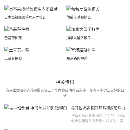
日本高级经营管理人才签证
葡萄牙基金移民
圣基茨护照
加拿大留学移民
土耳其护照
塞浦路斯护照
相关资讯
海尚出国贴心的移民服务使上千个家庭成功移民海外，在客户中树立良好的口
碑
马耳他永居 限制风险和拒绝理由
马耳他永居是根据SL 217.26（马耳
他永久居留计划条例）设立的。其
法律依据可追溯至2021 年移民法第