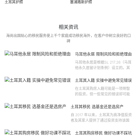
土耳其护照
塞浦路斯护照
相关资讯
海尚出国贴心的移民服务使上千个家庭成功移民海外，在客户中树立良好的口
碑
马耳他永居 限制风险和拒绝理由
马耳他永居是根据SL 217.26（马耳
他永久居留计划条例）设立的。其
法律依据可追溯至2021 年移民法第
121 号法律公告，并随后根据2024
土耳其入籍 实操中避免常见错误
年第 310 号法律公告和20...
在土耳其购房入籍可能是一项明智
的投资，但一些常见的错误却可能
将原本充满希望的机会变成财务损
失。许多投资者轻信营销宣传或不
土耳其移民 选基金还是选房产
完整的信息，导致做出错误的...
自 2017 年以来，土耳其为高净值投资
者及其家人提供了通过投资支持该国
经济增长和发展来获得公民身份的机
会。 该计划的一大亮点在于其涵盖广
土耳其购房移民 做好功课不踩坑
泛的合格投资...