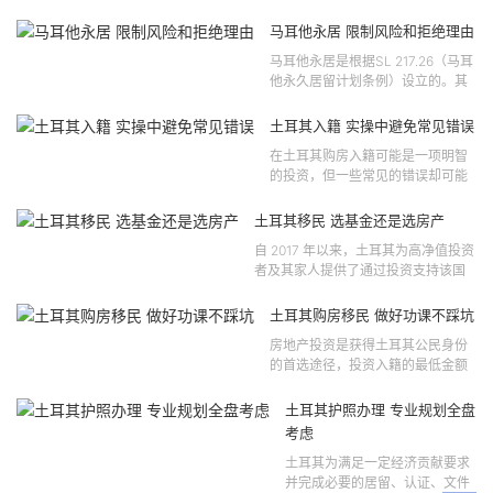
马耳他永居 限制风险和拒绝理由
马耳他永居是根据SL 217.26（马耳
他永久居留计划条例）设立的。其
法律依据可追溯至2021 年移民法第
121 号法律公告，并随后根据2024
土耳其入籍 实操中避免常见错误
年第 310 号法律公告和20...
在土耳其购房入籍可能是一项明智
的投资，但一些常见的错误却可能
将原本充满希望的机会变成财务损
失。许多投资者轻信营销宣传或不
土耳其移民 选基金还是选房产
完整的信息，导致做出错误的...
自 2017 年以来，土耳其为高净值投资
者及其家人提供了通过投资支持该国
经济增长和发展来获得公民身份的机
会。 该计划的一大亮点在于其涵盖广
土耳其购房移民 做好功课不踩坑
泛的合格投资...
房地产投资是获得土耳其公民身份
的首选途径，投资入籍的最低金额
为40万美元，无论是新建房产还是
二手房产。这一门槛自2019年调整
土耳其护照办理 专业规划全盘
以来一直未变，适用于经持牌...
考虑
土耳其为满足一定经济贡献要求
并完成必要的居留、认证、文件