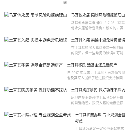
碑
马耳他永居 限制风险和拒绝理由
马耳他永居是根据SL 217.26（马耳
他永久居留计划条例）设立的。其
法律依据可追溯至2021 年移民法第
121 号法律公告，并随后根据2024
土耳其入籍 实操中避免常见错误
年第 310 号法律公告和20...
在土耳其购房入籍可能是一项明智
的投资，但一些常见的错误却可能
将原本充满希望的机会变成财务损
失。许多投资者轻信营销宣传或不
土耳其移民 选基金还是选房产
完整的信息，导致做出错误的...
自 2017 年以来，土耳其为高净值投资
者及其家人提供了通过投资支持该国
经济增长和发展来获得公民身份的机
会。 该计划的一大亮点在于其涵盖广
土耳其购房移民 做好功课不踩坑
泛的合格投资...
房地产投资是获得土耳其公民身份
的首选途径，投资入籍的最低金额
为40万美元，无论是新建房产还是
二手房产。这一门槛自2019年调整
土耳其护照办理 专业规划全盘
以来一直未变，适用于经持牌...
考虑
土耳其为满足一定经济贡献要求