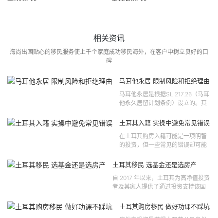
相关资讯
海尚出国贴心的移民服务使上千个家庭成功移民海外，在客户中树立良好的口
碑
马耳他永居 限制风险和拒绝理由
马耳他永居是根据SL 217.26（马耳
他永久居留计划条例）设立的。其
法律依据可追溯至2021 年移民法第
121 号法律公告，并随后根据2024
土耳其入籍 实操中避免常见错误
年第 310 号法律公告和20...
在土耳其购房入籍可能是一项明智
的投资，但一些常见的错误却可能
将原本充满希望的机会变成财务损
失。许多投资者轻信营销宣传或不
土耳其移民 选基金还是选房产
完整的信息，导致做出错误的...
自 2017 年以来，土耳其为高净值投资
者及其家人提供了通过投资支持该国
经济增长和发展来获得公民身份的机
会。 该计划的一大亮点在于其涵盖广
土耳其购房移民 做好功课不踩坑
泛的合格投资...