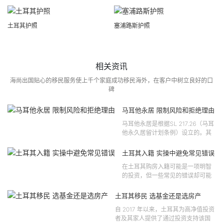
土耳其护照
塞浦路斯护照
相关资讯
海尚出国贴心的移民服务使上千个家庭成功移民海外，在客户中树立良好的口
碑
马耳他永居 限制风险和拒绝理由
马耳他永居是根据SL 217.26（马耳
他永久居留计划条例）设立的。其
法律依据可追溯至2021 年移民法第
121 号法律公告，并随后根据2024
土耳其入籍 实操中避免常见错误
年第 310 号法律公告和20...
在土耳其购房入籍可能是一项明智
的投资，但一些常见的错误却可能
将原本充满希望的机会变成财务损
失。许多投资者轻信营销宣传或不
土耳其移民 选基金还是选房产
完整的信息，导致做出错误的...
自 2017 年以来，土耳其为高净值投资
者及其家人提供了通过投资支持该国