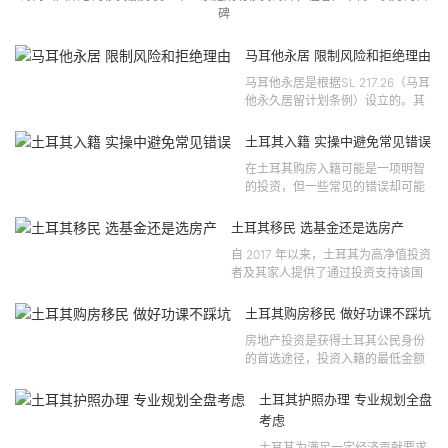
碑
马耳他永居 限制风险和拒绝理由
马耳他永居是根据SL 217.26（马耳
他永久居留计划条例）设立的。其
法律依据可追溯至2021 年移民法第
121 号法律公告，并随后根据2024
土耳其入籍 实操中避免常见错误
年第 310 号法律公告和20...
在土耳其购房入籍可能是一项明智
的投资，但一些常见的错误却可能
将原本充满希望的机会变成财务损
失。许多投资者轻信营销宣传或不
土耳其移民 选基金还是选房产
完整的信息，导致做出错误的...
自 2017 年以来，土耳其为高净值投资
者及其家人提供了通过投资支持该国
经济增长和发展来获得公民身份的机
会。 该计划的一大亮点在于其涵盖广
土耳其购房移民 做好功课不踩坑
泛的合格投资...
房地产投资是获得土耳其公民身份
的首选途径，投资入籍的最低金额
为40万美元，无论是新建房产还是
二手房产。这一门槛自2019年调整
土耳其护照办理 专业规划全盘
以来一直未变，适用于经持牌...
考虑
土耳其为满足一定经济贡献要求