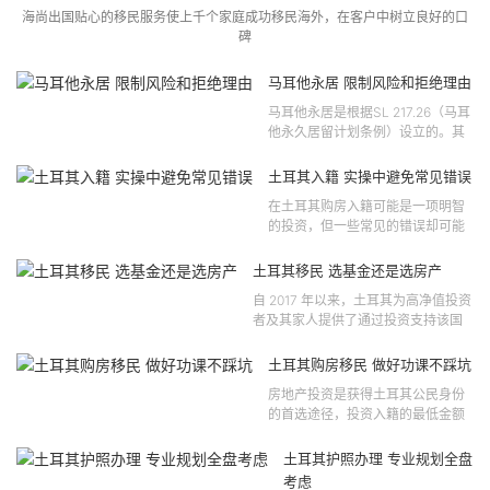
海尚出国贴心的移民服务使上千个家庭成功移民海外，在客户中树立良好的口
碑
马耳他永居 限制风险和拒绝理由
马耳他永居是根据SL 217.26（马耳
他永久居留计划条例）设立的。其
法律依据可追溯至2021 年移民法第
121 号法律公告，并随后根据2024
土耳其入籍 实操中避免常见错误
年第 310 号法律公告和20...
在土耳其购房入籍可能是一项明智
的投资，但一些常见的错误却可能
将原本充满希望的机会变成财务损
失。许多投资者轻信营销宣传或不
土耳其移民 选基金还是选房产
完整的信息，导致做出错误的...
自 2017 年以来，土耳其为高净值投资
者及其家人提供了通过投资支持该国
经济增长和发展来获得公民身份的机
会。 该计划的一大亮点在于其涵盖广
土耳其购房移民 做好功课不踩坑
泛的合格投资...
房地产投资是获得土耳其公民身份
的首选途径，投资入籍的最低金额
为40万美元，无论是新建房产还是
二手房产。这一门槛自2019年调整
土耳其护照办理 专业规划全盘
以来一直未变，适用于经持牌...
考虑