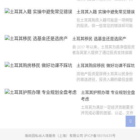
法律依据可追溯至2021 年移民法第
121 号法律公告，并随后根据2024
土耳其入籍 实操中避免常见错误
年第 310 号法律公告和20...
在土耳其购房入籍可能是一项明智
的投资，但一些常见的错误却可能
将原本充满希望的机会变成财务损
失。许多投资者轻信营销宣传或不
土耳其移民 选基金还是选房产
完整的信息，导致做出错误的...
自 2017 年以来，土耳其为高净值投资
者及其家人提供了通过投资支持该国
经济增长和发展来获得公民身份的机
会。 该计划的一大亮点在于其涵盖广
土耳其购房移民 做好功课不踩坑
泛的合格投资...
房地产投资是获得土耳其公民身份
的首选途径，投资入籍的最低金额
为40万美元，无论是新建房产还是
二手房产。这一门槛自2019年调整
土耳其护照办理 专业规划全盘
以来一直未变，适用于经持牌...
考虑
土耳其为满足一定经济贡献要求
并完成必要的居留、认证、文件
准备和入籍申请步骤的外国投资
者提供投资入籍途径。 土耳其护
照办理 投资选项 [caption id=...
海尚因私出入境服务（上海）有限公司 沪ICP备18015435号