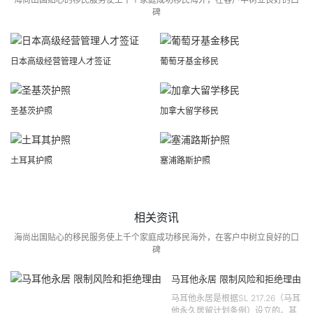
碑
日本高级经营管理人才签证
葡萄牙基金移民
圣基茨护照
加拿大留学移民
土耳其护照
塞浦路斯护照
相关资讯
海尚出国贴心的移民服务使上千个家庭成功移民海外，在客户中树立良好的口
碑
马耳他永居 限制风险和拒绝理由
马耳他永居是根据SL 217.26（马耳
他永久居留计划条例）设立的。其