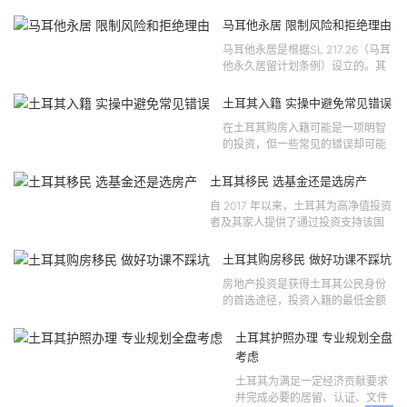
马耳他永居 限制风险和拒绝理由
马耳他永居是根据SL 217.26（马耳
他永久居留计划条例）设立的。其
法律依据可追溯至2021 年移民法第
121 号法律公告，并随后根据2024
土耳其入籍 实操中避免常见错误
年第 310 号法律公告和20...
在土耳其购房入籍可能是一项明智
的投资，但一些常见的错误却可能
将原本充满希望的机会变成财务损
失。许多投资者轻信营销宣传或不
土耳其移民 选基金还是选房产
完整的信息，导致做出错误的...
自 2017 年以来，土耳其为高净值投资
者及其家人提供了通过投资支持该国
经济增长和发展来获得公民身份的机
会。 该计划的一大亮点在于其涵盖广
土耳其购房移民 做好功课不踩坑
泛的合格投资...
房地产投资是获得土耳其公民身份
的首选途径，投资入籍的最低金额
为40万美元，无论是新建房产还是
二手房产。这一门槛自2019年调整
土耳其护照办理 专业规划全盘
以来一直未变，适用于经持牌...
考虑
土耳其为满足一定经济贡献要求
并完成必要的居留、认证、文件