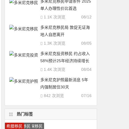
多米尼克移民申请条件 2025
单人办理性价比首选
1.1K 次浏览
08/12
多米尼克移民局 敦促无证海
地人自愿离开
1.3K 次浏览
08/05
多米尼克投资移民 约占收入
58%预计25年经济持续增长
1.4K 次浏览
08/04
多米尼克护照最新消息 5年
内强制居住30天
842 次浏览
07/16
热门标签
移民希腊
葡萄牙移民
瓦努阿图护照
马耳他护照
圣卢西亚护照
加拿大技术移民
葡萄牙投资移民
希腊投资移民
圣卢西亚移民
移民葡萄牙
马耳他移民
美国移民
加拿大雇主担保移民
加拿大移民
圣基茨移民
多米尼克护照
移民加拿大
圣基茨护照
瓦努阿图移民
希腊移民