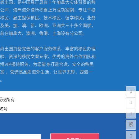
尚出国，是中国真正具有十年加拿大实体背景的移
公司，海尚海外律所积累上万成功案例，专注于投
移民、雇主担保移民、技术移民、留学移民，业务
及美、加、澳、新、欧洲、亚洲共三十多个国家，
前在加拿大、澳洲、香港、上海设有分公司。
尚出国具备完善的客户服务体系、丰富的移民办理
验、资深的移民文案专家、优秀的海外合作团队和
程VIP接待服务，为您量身打造合适、安全的移民
案 ，营造高品质海外生活，让世界无界，四海一
。
）版权所有.
35号
繁