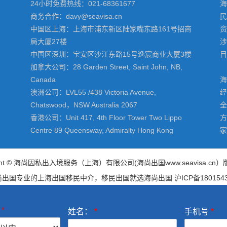
24小时免费热线：021-68361677
海
商务合作：davy@seavisa.cn
民
中国区上海：上海市浦东新区陆家嘴东路161号招商
资
局大厦27楼
涉
中国区深圳：宝安区沙江东路15号逸宸商业大厦3楼
目
加拿大公司：28 Garden Street, Saint John, NB,
Canada
海
澳洲公司：LVL55 /438 Victoria Avenue,
经
Chatswood，NSW Australia 2067
全
香港公司：Unit 417, 4th Floor Tower Two Lippo
方
Centre 89 Queensway, Admiralty Hong Kong
家
right © 海尚因私出入境服务（上海）有限公司(
海尚出国
www.seavisa.cn
尚出国专业的
上海出国移民中介
，移民出国就选海尚出国
沪ICP备180154
算
*
姓名：
*
手机号
*