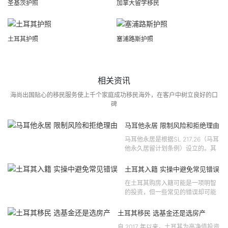
圣基茨护照
加拿大留学移民
土耳其护照
塞浦路斯护照
相关资讯
海尚出国贴心的移民服务使上千个家庭成功移民海外，在客户中树立良好的口
碑
马耳他永居 限制风险和拒绝理由
马耳他永居是根据SL 217.26（马耳
他永久居留计划条例）设立的。其
法律依据可追溯至2021 年移民法第
121 号法律公告，并随后根据2024
土耳其入籍 实操中避免常见错误
年第 310 号法律公告和20...
在土耳其购房入籍可能是一项明智
的投资，但一些常见的错误却可能
将原本充满希望的机会变成财务损
失。许多投资者轻信营销宣传或不
土耳其移民 选基金还是选房产
完整的信息，导致做出错误的...
自 2017 年以来，土耳其为高净值投资