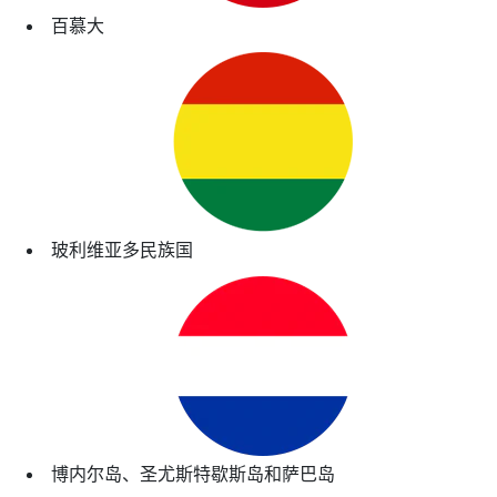
百慕大
玻利维亚多民族国
博内尔岛、圣尤斯特歇斯岛和萨巴岛