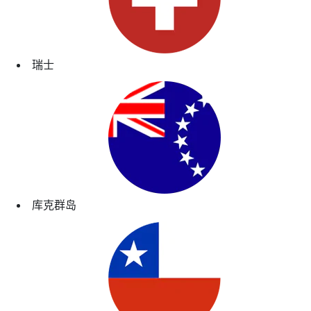
瑞士
库克群岛