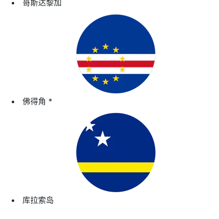
哥斯达黎加
佛得角
*
库拉索岛