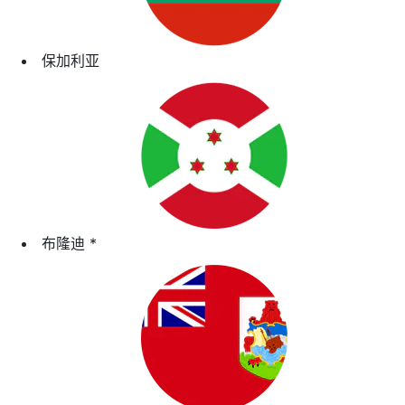
保加利亚
布隆迪
*