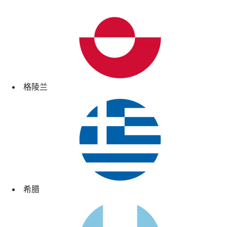
格陵兰
希腊