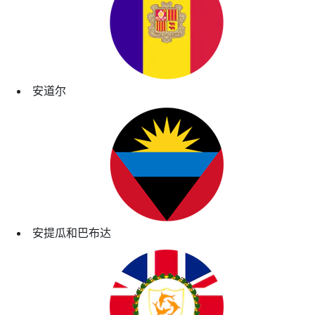
安道尔
安提瓜和巴布达