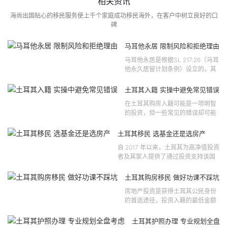
相关资讯
海尚出国贴心的移民服务使上千个家庭成功移民海外，在客户中树立良好的口
碑
马耳他永居 限制风险和拒绝理由
马耳他永居是根据SL 217.26（马耳
他永久居留计划条例）设立的。其
法律依据可追溯至2021 年移民法第
121 号法律公告，并随后根据2024
土耳其入籍 实操中避免常见错误
年第 310 号法律公告和20...
在土耳其购房入籍可能是一项明智
的投资，但一些常见的错误却可能
将原本充满希望的机会变成财务损
失。许多投资者轻信营销宣传或不
土耳其移民 选基金还是选房产
完整的信息，导致做出错误的...
自 2017 年以来，土耳其为高净值投资
者及其家人提供了通过投资支持该国
经济增长和发展来获得公民身份的机
会。 该计划的一大亮点在于其涵盖广
土耳其购房移民 做好功课不踩坑
泛的合格投资...
房地产投资是获得土耳其公民身份
的首选途径，投资入籍的最低金额
为40万美元，无论是新建房产还是
二手房产。这一门槛自2019年调整
土耳其护照办理 专业规划全盘
以来一直未变，适用于经持牌...