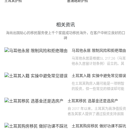
土耳其护照
塞浦路斯护照
相关资讯
海尚出国贴心的移民服务使上千个家庭成功移民海外，在客户中树立良好的口
碑
马耳他永居 限制风险和拒绝理由
马耳他永居是根据SL 217.26（马耳
他永久居留计划条例）设立的。其
法律依据可追溯至2021 年移民法第
121 号法律公告，并随后根据2024
土耳其入籍 实操中避免常见错误
年第 310 号法律公告和20...
在土耳其购房入籍可能是一项明智
的投资，但一些常见的错误却可能
将原本充满希望的机会变成财务损
失。许多投资者轻信营销宣传或不
土耳其移民 选基金还是选房产
完整的信息，导致做出错误的...
自 2017 年以来，土耳其为高净值投资
者及其家人提供了通过投资支持该国
经济增长和发展来获得公民身份的机
会。 该计划的一大亮点在于其涵盖广
土耳其购房移民 做好功课不踩坑
泛的合格投资...