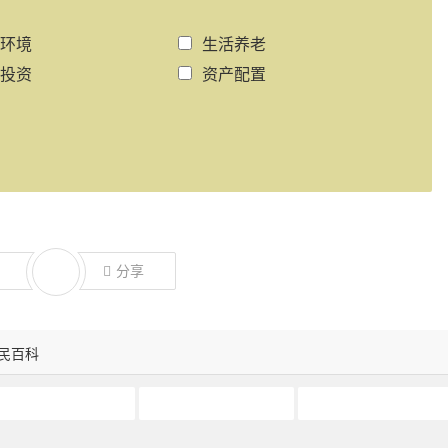
环境
生活养老
投资
资产配置
分享
民百科
土耳其购房入籍
迪拜买房
迪拜购房