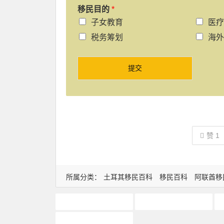
移民目的
*
子女教育
医疗
税务筹划
海外
提交
赞
1
所属分类：
土耳其移民百科
移民百科
阿联酋移
土耳其买房
土耳其购房
迪拜黄金签证