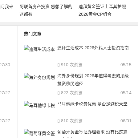
来问我来
阿联酋房产投资 您想了解的
迪拜黄金签证土耳其护照
这都有
2026黄金CP组合
热门文章
迪拜生活成本 2026外籍人士投资指南
07/30
910 次浏览
05/15
海外身份规划 2026年值得考虑的顶级
投资移民途径
07/27
822 次浏览
05/14
马耳他绿卡税务优惠 是否是避税天堂
07/27
810 次浏览
06/01
葡萄牙黄金签证办理要求 没有比这篇