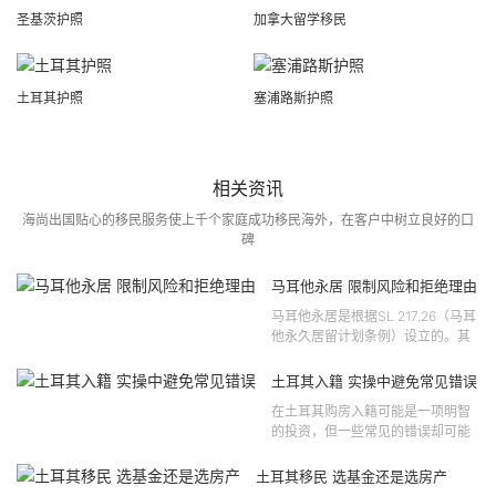
圣基茨护照
加拿大留学移民
土耳其护照
塞浦路斯护照
相关资讯
海尚出国贴心的移民服务使上千个家庭成功移民海外，在客户中树立良好的口
碑
马耳他永居 限制风险和拒绝理由
马耳他永居是根据SL 217.26（马耳
他永久居留计划条例）设立的。其
法律依据可追溯至2021 年移民法第
121 号法律公告，并随后根据2024
土耳其入籍 实操中避免常见错误
年第 310 号法律公告和20...
在土耳其购房入籍可能是一项明智
的投资，但一些常见的错误却可能
将原本充满希望的机会变成财务损
失。许多投资者轻信营销宣传或不
土耳其移民 选基金还是选房产
完整的信息，导致做出错误的...