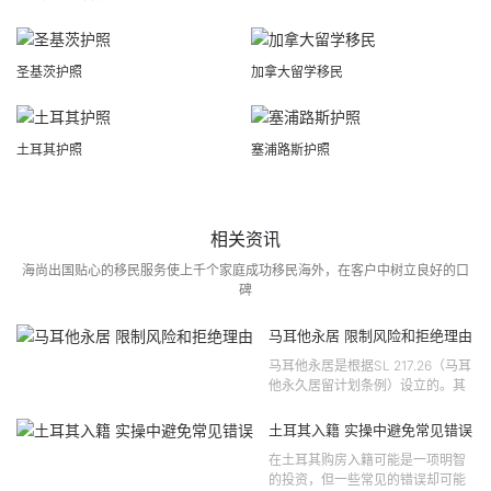
圣基茨护照
加拿大留学移民
土耳其护照
塞浦路斯护照
相关资讯
海尚出国贴心的移民服务使上千个家庭成功移民海外，在客户中树立良好的口
碑
马耳他永居 限制风险和拒绝理由
马耳他永居是根据SL 217.26（马耳
他永久居留计划条例）设立的。其
法律依据可追溯至2021 年移民法第
121 号法律公告，并随后根据2024
土耳其入籍 实操中避免常见错误
年第 310 号法律公告和20...
在土耳其购房入籍可能是一项明智
的投资，但一些常见的错误却可能