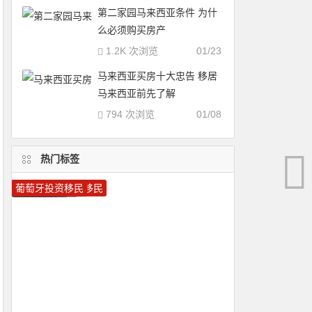
第二家园马来西亚条件 为什
么必须购买房产
1.2K 次浏览
01/23
马来西亚买房十大忠告 移居
马来西亚前先了解
794 次浏览
01/08
热门标签
希腊移民
圣基茨移民
移民希腊
希腊投资移民
瓦努阿图移民
移民加拿大
葡萄牙移民
多米尼克护照
马耳他移民
加拿大技术移民
马耳他护照
加拿大雇主担保移民
圣卢西亚护照
瓦努阿图护照
移民葡萄牙
圣卢西亚移民
加拿大移民
美国移民
圣基茨护照
葡萄牙投资移民