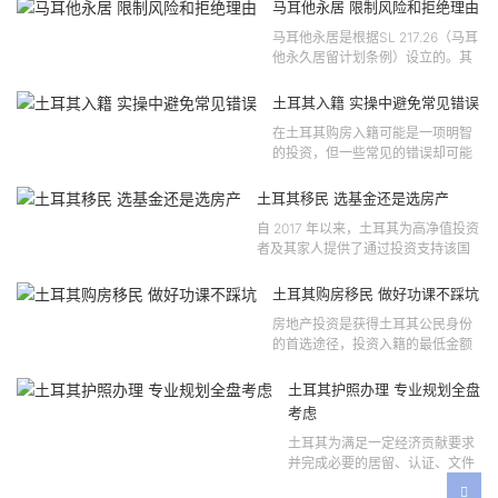
马耳他永居 限制风险和拒绝理由
马耳他永居是根据SL 217.26（马耳
他永久居留计划条例）设立的。其
法律依据可追溯至2021 年移民法第
121 号法律公告，并随后根据2024
土耳其入籍 实操中避免常见错误
年第 310 号法律公告和20...
在土耳其购房入籍可能是一项明智
的投资，但一些常见的错误却可能
将原本充满希望的机会变成财务损
失。许多投资者轻信营销宣传或不
土耳其移民 选基金还是选房产
完整的信息，导致做出错误的...
自 2017 年以来，土耳其为高净值投资
者及其家人提供了通过投资支持该国
经济增长和发展来获得公民身份的机
会。 该计划的一大亮点在于其涵盖广
土耳其购房移民 做好功课不踩坑
泛的合格投资...
房地产投资是获得土耳其公民身份
的首选途径，投资入籍的最低金额
为40万美元，无论是新建房产还是
二手房产。这一门槛自2019年调整
土耳其护照办理 专业规划全盘
以来一直未变，适用于经持牌...
考虑
土耳其为满足一定经济贡献要求
并完成必要的居留、认证、文件
准备和入籍申请步骤的外国投资