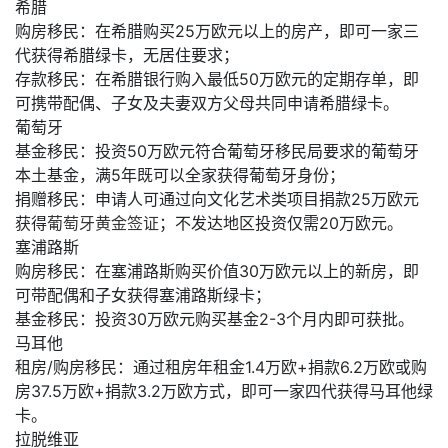
希腊
购房移民：在希腊购买25万欧元以上的房产，即可一家三
代获得希腊绿卡，无居住要求；
存款移民：在希腊银行购入最低50万欧元的定期存单，即
可携带配偶、子女及夫妻双方父母共同申请希腊绿卡。
葡萄牙
基金移民：投资50万欧元符合葡萄牙移民局要求的葡萄牙
本土基金，满5年既可以全家获得葡萄牙身份；
捐赠移民：申请人可通过向文化艺术类项目捐款25万欧元
获得
葡萄牙黄金签证
；不发达地区投资仅需20万欧元。
塞浦路斯
购房移民：在塞浦路斯购买价值30万欧元以上的新房，即
可带配偶和子女获得塞浦路斯绿卡；
基金移民：投资30万欧元购买基金2-3个月内即可获批。
马耳他
租房/购房移民：通过租房年租金1.4万欧+捐款6.2万欧或购
房37.5万欧+捐款3.2万欧方式，即可一家四代获得马耳他绿
卡。
拉脱维亚