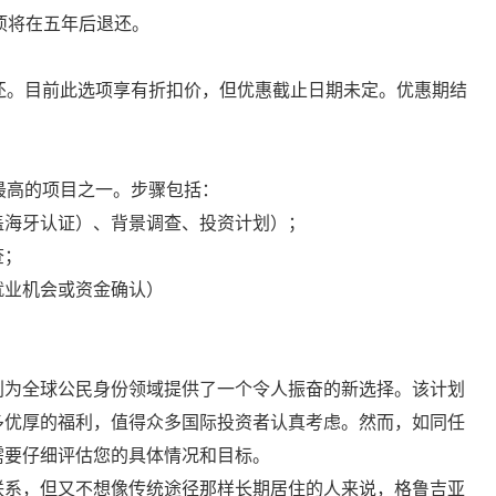
款项将在五年后退还。
还。目前此选项享有折扣价，但优惠截止日期未定。优惠期结
最高的项目之一。步骤包括：
盖海牙认证）、背景调查、投资计划）；
查；
就业机会或资金确认）
划为全球公民身份领域提供了一个令人振奋的新选择。该计划
多优厚的福利，值得众多国际投资者认真考虑。然而，如同任
需要仔细评估您的具体情况和目标。
联系，但又不想像传统途径那样长期居住的人来说，格鲁吉亚