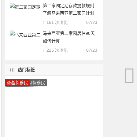
第二家园定期存款提款规则
了解马来西亚第二家园计划
151 次浏览
07/23
马来西亚第二家园居住90天
如何计算
225 次浏览
07/23
热门标签
瓦努阿图移民
加拿大技术移民
移民葡萄牙
移民加拿大
葡萄牙投资移民
马耳他护照
圣基茨护照
圣卢西亚移民
葡萄牙移民
希腊移民
加拿大移民
美国移民
马耳他移民
瓦努阿图护照
移民希腊
希腊投资移民
多米尼克护照
圣卢西亚护照
加拿大雇主担保移民
圣基茨移民